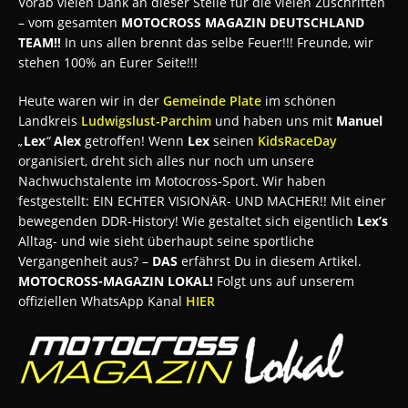
Vorab vielen Dank an dieser Stelle für die vielen Zuschriften
– vom gesamten
MOTOCROSS MAGAZIN DEUTSCHLAND
TEAM!!
In uns allen brennt das selbe Feuer!!! Freunde, wir
stehen 100% an Eurer Seite!!!
Heute waren wir in der
Gemeinde Plate
im schönen
Landkreis
Ludwigslust-Parchim
und haben uns mit
Manuel
„
Lex
“
Alex
getroffen! Wenn
Lex
seinen
KidsRaceDay
organisiert, dreht sich alles nur noch um unsere
Nachwuchstalente im Motocross-Sport. Wir haben
festgestellt: EIN ECHTER VISIONÄR- UND MACHER!! Mit einer
bewegenden DDR-History! Wie gestaltet sich eigentlich
Lex’s
Alltag- und wie sieht überhaupt seine sportliche
Vergangenheit aus? –
DAS
erfährst Du in diesem Artikel.
MOTOCROSS-MAGAZIN LOKAL!
Folgt uns auf unserem
offiziellen WhatsApp Kanal
HIER