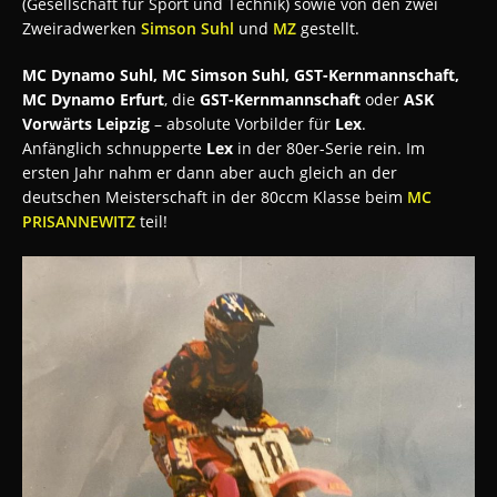
(
Gesellschaft für Sport und Technik)
sowie von den zwei
Zweiradwerken
Simson Suhl
und
MZ
gestellt.
MC Dynamo Suhl, MC Simson Suhl, GST-Kernmannschaft,
MC Dynamo Erfurt
, die
GST-Kernmannschaft
oder
ASK
Vorwärts Leipzig
– absolute Vorbilder für
Lex
.
Anfänglich schnupperte
Lex
in der 80er-Serie rein. Im
ersten Jahr nahm er dann aber auch gleich an der
deutschen Meisterschaft in der 80ccm Klasse beim
MC
PRISANNEWITZ
teil!