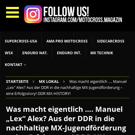
START
LIVETIMING
MX NEWS
MX YOUTH
MX WOMEN
MXGP
ADAC MX MASTERS
MOTOCROSS INT
MOTOCROSS NAT
MX LOKAL
MSR NEWS
SUPERCROSS-USA
AMA PRO MOTOCROSS
SIDECARCROSS
WSX
ENDURO NAT.
ENDURO INT.
MX TECHNIK
KONTAKT
STARTSEITE
MX LOKAL
Was macht eigentlich …. Manuel
„Lex“ Alex? Aus der DDR in die nachhaltige MX-Jugendförderung –
eine Erfolgsstory! DDR MX-HISTORY!
Was macht eigentlich …. Manuel
„Lex“ Alex? Aus der DDR in die
nachhaltige MX-Jugendförderung