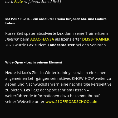
nach
Plate
zu fahren, Anm.d.Red.)
MX PARK PLATE – ein absoluter Traum für jeden MX- und Enduro
Fahrer
Kurze Zeit später absolvierte
Lex
dann seine Trainerlizenz
„Jugend“
beim
ADAC-HANSA
als lizenzierter
DMSB-TRAINER
.
2023 wurde
Lex
zudem
Landesmeister
bei den Senioren.
Wide-Open – Lex in seinem Element
Heute ist
Lex’s
Ziel, in Wintertrainings sowie in einzelnen
allgemeinen Lehrgängen sein aktives KNOW-HOW weiter zu
geben und Nachwuchsfahrern eine nachhaltige Perspektive
zu bieten.
Lex
liegt der Sport sehr am Herzen –
weiterführende Informationen dazu bekommt ihr auf
seiner Webseite unter
www.21OFFROADSCHOOL.de