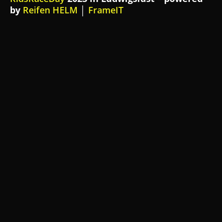
by
Reifen HELM
│
FrameIT