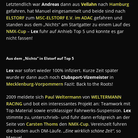
Letztendlich war
Andreas
dann aus
Vellahn
nach
Hamburg
gefahren, hat Manuel eingesammelt und beide sind nach
ELSTORF
zum
MSC-ELSTORF E.V. im ADAC
gefahren und
standen aus dem „Nichts“ am Startgatter zu einem Lauf des
NMX-Cup
–
Lex
fuhr auf Anhieb Top 5 und konnte es gar
nicht fassen!
Aus dem „Nichts“ in Elstorf auf Top 5
Lex
war sofort wieder 100% infiziert. Kurze Zeit später
wurde er dann auch noch
Clubsport-Vizemeister
in
Mecklenburg-Vorpommern
Fazit: Back to the Roots!
2009 meldete sich
Paul Weltermann
von
WELTERMANN
RACING
und bot ein interessantes Projekt an: Teamwork mit
Top-Material sowie erstklassiger Fahrwerks-Suspension.
Lex
stimmte zu, unterschrieb- und fuhr dann erfolgreich an der
Seite von
Carsten Thoms
den
NMX-Cup
. Vereinzelt fuhren
die beiden auch DM-Läufe.
„Eine wirklich schöne Zeit“
, so
Manuel.