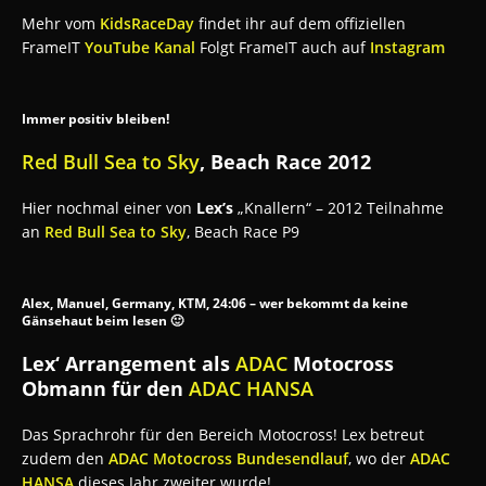
Mehr vom
KidsRaceDay
findet ihr auf dem offiziellen
FrameIT
YouTube Kanal
Folgt FrameIT auch auf
Instagram
Immer positiv bleiben!
Red Bull Sea to Sky
, Beach Race 2012
Hier nochmal einer von
Lex’s
„Knallern“ – 2012 Teilnahme
an
Red Bull Sea to Sky
, Beach Race P9
Alex, Manuel, Germany, KTM, 24:06 – wer bekommt da keine
Gänsehaut beim lesen 🙂
Lex‘ Arrangement als
ADAC
Motocross
Obmann für den
ADAC HANSA
Das Sprachrohr für den Bereich Motocross! Lex betreut
zudem den
ADAC Motocross Bundesendlauf
, wo der
ADAC
HANSA
dieses Jahr zweiter wurde!