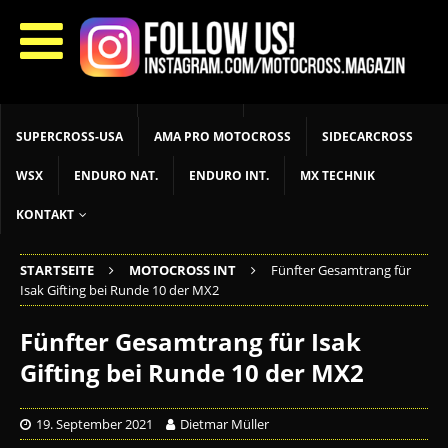
START
LIVETIMING
MX NEWS
MX YOUTH
MX WOMEN
MXGP
ADAC MX MASTERS
MOTOCROSS INT
MOTOCROSS NAT
MX LOKAL
MSR NEWS
SUPERCROSS-USA
AMA PRO MOTOCROSS
SIDECARCROSS
WSX
ENDURO NAT.
ENDURO INT.
MX TECHNIK
KONTAKT
STARTSEITE
MOTOCROSS INT
Fünfter Gesamtrang für
Isak Gifting bei Runde 10 der MX2
Fünfter Gesamtrang für Isak
Gifting bei Runde 10 der MX2
19. September 2021
Dietmar Müller