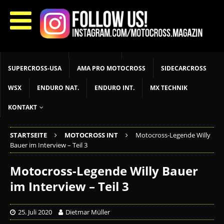
START
LIVETIMING
MX NEWS
MX YOUTH
MX WOMEN
MXGP
ADAC MX MASTERS
MOTOCROSS INT
MOTOCROSS NAT
MX LOKAL
MSR NEWS
SUPERCROSS-USA
AMA PRO MOTOCROSS
SIDECARCROSS
WSX
ENDURO NAT.
ENDURO INT.
MX TECHNIK
KONTAKT
STARTSEITE
MOTOCROSS INT
Motocross-Legende Willy
Bauer im Interview – Teil 3
Motocross-Legende Willy Bauer
im Interview – Teil 3
25. Juli 2020
Dietmar Müller