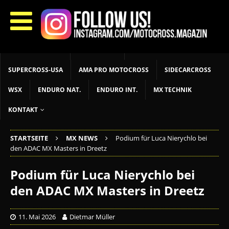
START
LIVETIMING
MX NEWS
MX YOUTH
MX WOMEN
MXGP
ADAC MX MASTERS
MOTOCROSS INT
MOTOCROSS NAT
MX LOKAL
MSR NEWS
SUPERCROSS-USA
AMA PRO MOTOCROSS
SIDECARCROSS
WSX
ENDURO NAT.
ENDURO INT.
MX TECHNIK
KONTAKT
STARTSEITE
MX NEWS
Podium für Luca Nierychlo bei
den ADAC MX Masters in Dreetz
Podium für Luca Nierychlo bei
den ADAC MX Masters in Dreetz
11. Mai 2026
Dietmar Müller