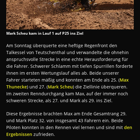
Mark Scheu kam in Lauf 1 auf P25 ins Ziel
Am Sonntag überquerte eine heftige Regenfront den
Talkessel von Teutschenthal und verwandelte die ohnehin
anspruchsvolle Strecke in eine echte Herausforderung für
die Fahrer. Schwerer Schlamm mit tiefen Spurrillen forderte
ihnen im ersten Wertungslauf alles ab. Beide unserer
Fahrer starteten mäßig und konnten am Ende als 25. (
Max
Thunecke
) und 27. (
Mark Scheu
) die Ziellinie überqueren.
Im zweiten Renndurchgang kam Max, auf der immer noch
schweren Strecke, als 27. und Mark als 29. ins Ziel.
Diese Ergebnisse brachten Max am Ende Gesamtrang 29.
und Mark Platz 32. von insgesamt 43 Fahrern ein. Beide
Piloten konnten in den Rennen viel lernen und sind mit
den
Ergebnissen
zufrieden.