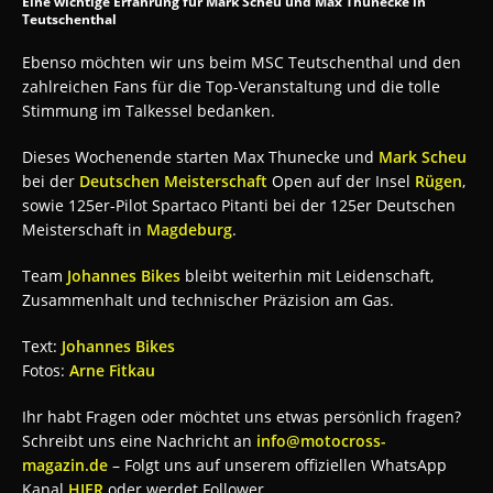
Eine wichtige Erfahrung für Mark Scheu und Max Thunecke in
Teutschenthal
Ebenso möchten wir uns beim MSC Teutschenthal und den
zahlreichen Fans für die Top-Veranstaltung und die tolle
Stimmung im Talkessel bedanken.
Dieses Wochenende starten Max Thunecke und
Mark Scheu
bei der
Deutschen Meisterschaft
Open auf der Insel
Rügen
,
sowie 125er-Pilot Spartaco Pitanti bei der 125er Deutschen
Meisterschaft in
Magdeburg
.
Team
Johannes Bikes
bleibt weiterhin mit Leidenschaft,
Zusammenhalt und technischer Präzision am Gas.
Text:
Johannes Bikes
Fotos:
Arne Fitkau
Ihr habt Fragen oder möchtet uns etwas persönlich fragen?
Schreibt uns eine Nachricht an
info@motocross-
magazin.de
– Folgt uns auf unserem offiziellen WhatsApp
Kanal
HIER
oder werdet Follower