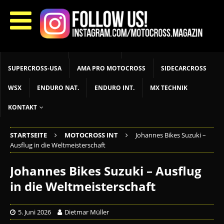
START
LIVETIMING
MX NEWS
MX YOUTH
MX WOMEN
MXGP
ADAC MX MASTERS
MOTOCROSS INT
MOTOCROSS NAT
MX LOKAL
MSR NEWS
SUPERCROSS-USA
AMA PRO MOTOCROSS
SIDECARCROSS
WSX
ENDURO NAT.
ENDURO INT.
MX TECHNIK
KONTAKT
STARTSEITE
MOTOCROSS INT
Johannes Bikes Suzuki –
Ausflug in die Weltmeisterschaft
Johannes Bikes Suzuki – Ausflug
in die Weltmeisterschaft
5. Juni 2026
Dietmar Müller