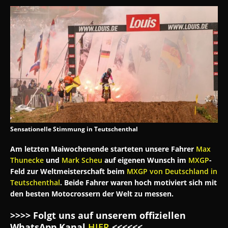
Sensationelle Stimmung in Teutschenthal
Am letzten Maiwochenende starteten unsere Fahrer
Max
Thunecke
und
Mark Scheu
auf eigenen Wunsch im
MXGP
-
Feld zur Weltmeisterschaft beim
MXGP von Deutschland
in
Teutschenthal
. Beide Fahrer waren hoch motiviert sich mit
den besten Motocrossern der Welt zu messen.
>>>> Folgt uns auf unserem offiziellen
WhatsApp Kanal
HIER
<<<<<<