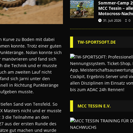
Sommer-Camp 2
MCC Tessin – alle
Motocross-Nach
31. Juli 2026
0
en Kurve zu Boden mit dabei
TW-SPORTSOFT.DE
hmen konnte. Trotz einer guten
Punkteränge. Nolan konnte sich
r manövrieren und fand sich
och die Technik und er musste
ch am zweiten Lauf nicht
and sich Jarni unter den
hnell in Richtung Punkteränge
 aufgeben musste.
 tiefen Sand von Tensfeld. So
MCC TESSIN E.V.
MX Masters nicht und er musste
tz 3 die Teilnahme an den
 27 aus der ersten Runde des
Plätze gut machen und wurde