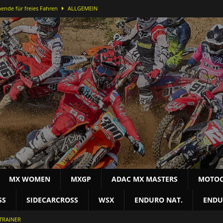
ende für freies Fahren
ALLGEMEIN
ei der DMX Open in Bielstein
MOTOCROSS NAT
-Lauf in Bielstein für Alex Massury
MX NEWS
nfelder stürmt in Lommel aufs Podest
MOTOCROSS INT
terschaft
MOTOCROSS NAT
MX WOMEN
MXGP
ADAC MX MASTERS
MOTOC
SS
SIDECARCROSS
WSX
ENDURO NAT.
ENDU
TRAINER