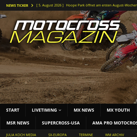
[ 5. August 2026 ]
Hoope Park öffnet am ersten August-Wochen
NEWS TICKER
[ 5. August 2026 ]
Der Waldkurs ruft – Johannes-Bikes Suzuki b
[ 4. August 2026 ]
Holeshots und Platz zwei beim vorletzten DM
[ 3. August 2026 ]
Starke Antwort im tiefen Sand: Simon Länge
[ 3. August 2026 ]
Bielstein rockt die Deutsche Motocross-Meis
START
LIVETIMING
MX NEWS
MX YOUTH
MSR NEWS
SUPERCROSS-USA
AMA PRO MOTOCRO
JULIA KOCH MEDIA
SX-EUROPA
TERMINE
WM ARCHIV