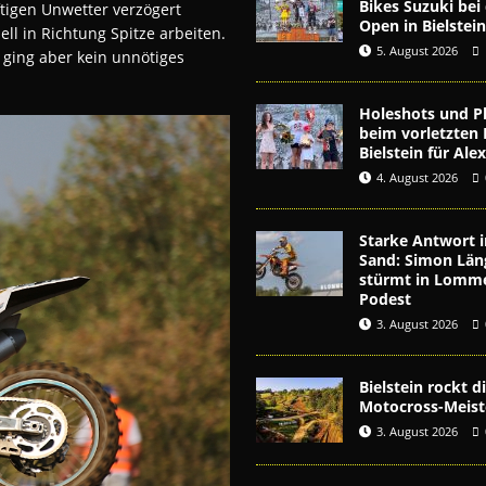
Bikes Suzuki be
tigen Unwetter verzögert
Open in Bielstei
ell in Richtung Spitze arbeiten.
5. August 2026
ging aber kein unnötiges
Holeshots und Pl
beim vorletzten 
Bielstein für Al
4. August 2026
Starke Antwort i
Sand: Simon Län
stürmt in Lomme
Podest
3. August 2026
Bielstein rockt 
Motocross-Meist
3. August 2026