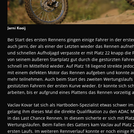
Jarni Kooij
Bei Start des ersten Rennens gingen einige Fahrer in der erst
auch Jarni, der als einer der Letzten wieder das Rennen aufne
und schnellen Aufholjagd verpasste er mit Platz 22 knapp die 
von seinem äußeren Startplatz gut durch die gestürzten Fahre
schnell im Mittelfeld wieder. Auf Platz 18 liegend streikte jed
mit einem defekten Motor das Rennen aufgeben und konnte au
mehr teilnehmen. Auch beim Start des zweiten Wertungslaufs f
gestützten Fahrern der ersten Kurve wieder. Er konnte sich sc
arbeiten, bis er aufgrund eines Plattens das Rennen vorzeitig
Vaclav Kovar tat sich als Hartboden-Spezialist etwas schwer im
gelang ihm dieses Mal die direkte Qualifikation zu den ADAC 
in das Last Chance Rennen. In diesem sicherte er sich mit Pla
Wertungsläufen. Beim Fallen des Gatters kam Vaclav auf Platz
ersten Laufs. Im weiteren Rennverlauf konnte er noch einige 