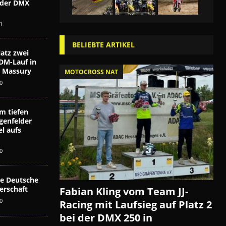
i der DMX
n
1
BELIEBTE ARTIKEL
atz zwei
DM-Lauf in
ex Massury
MOTOCROSS NAT
0
m tiefen
genfelder
l aufs
0
die Deutsche
erschaft
Fabian Kling vom Team JJ-
0
Racing mit Laufsieg auf Platz 2
bei der DMX 250 in