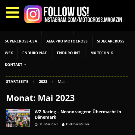
START
LIVETIMING
MX NEWS
MX YOUTH
MX WOMEN
MXGP
ADAC MX MASTERS
MOTOCROSS INT
MOTOCROSS NAT
MX LOKAL
MSR NEWS
SUPERCROSS-USA
AMA PRO MOTOCROSS
SIDECARCROSS
WSX
ENDURO NAT.
ENDURO INT.
MX TECHNIK
KONTAKT
STARTSEITE
2023
Mai
Monat:
Mai 2023
WZ Racing – Neonorangene Übermacht in
Dänemark
31. Mai 2023
Dietmar Müller