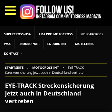
START
LIVETIMING
MX NEWS
MX YOUTH
MX WOMEN
MXGP
ADAC MX MASTERS
MOTOCROSS INT
MOTOCROSS NAT
MX LOKAL
MSR NEWS
SUPERCROSS-USA
AMA PRO MOTOCROSS
SIDECARCROSS
WSX
ENDURO NAT.
ENDURO INT.
MX TECHNIK
KONTAKT
STARTSEITE
MOTOCROSS INT
EYE-TRACK
Streckensicherung jetzt auch in Deutschland vertreten
EYE-TRACK Streckensicherung
jetzt auch in Deutschland
vertreten