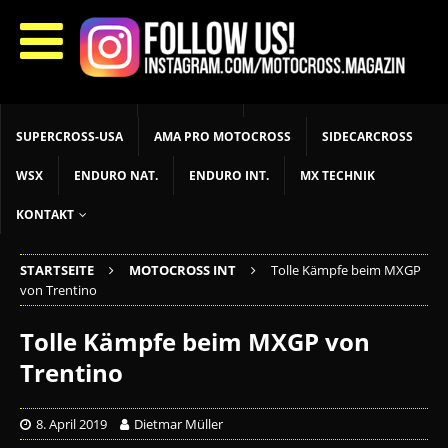
START
LIVETIMING
MX NEWS
MX YOUTH
MX WOMEN
MXGP
ADAC MX MASTERS
MOTOCROSS INT
MOTOCROSS NAT
MX LOKAL
MSR NEWS
SUPERCROSS-USA
AMA PRO MOTOCROSS
SIDECARCROSS
WSX
ENDURO NAT.
ENDURO INT.
MX TECHNIK
KONTAKT
STARTSEITE
MOTOCROSS INT
Tolle Kämpfe beim MXGP
von Trentino
Tolle Kämpfe beim MXGP von
Trentino
8. April 2019
Dietmar Müller