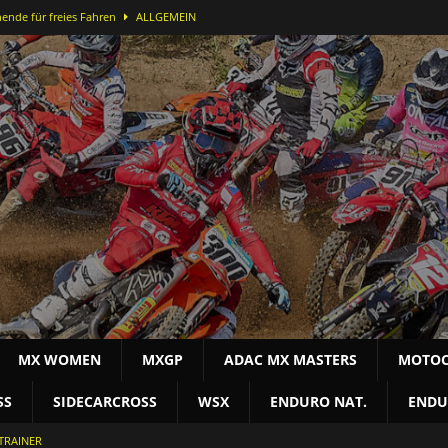
ende für freies Fahren
ALLGEMEIN
ei der DMX Open in Bielstein
MOTOCROSS NAT
-Lauf in Bielstein für Alex Massury
MX NEWS
nfelder stürmt in Lommel aufs Podest
MOTOCROSS INT
terschaft
MOTOCROSS NAT
MX WOMEN
MXGP
ADAC MX MASTERS
MOTOC
SS
SIDECARCROSS
WSX
ENDURO NAT.
ENDU
TRAINER