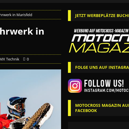
hrwerk in Marisfeld
JETZT WERBEPLÄTZE BUCH
ahrwerk in
MX Technik
0
FOLGE UNS AUF INSTAGR
MOTOCROSS MAGAZIN AU
FACEBOOK