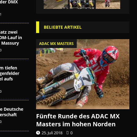
i der DMX
n
1
BELIEBTE ARTIKEL
atz zwei
DM-Lauf in
ex Massury
ADAC MX MASTERS
0
m tiefen
genfelder
l aufs
0
die Deutsche
erschaft
Fünfte Runde des ADAC MX
0
Masters im hohen Norden
25. Juli 2018
0