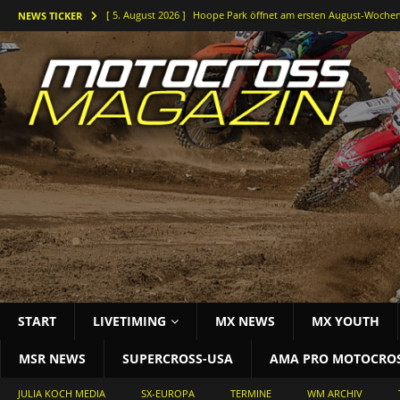
[ 5. August 2026 ]
Hoope Park öffnet am ersten August-Wochen
NEWS TICKER
[ 5. August 2026 ]
Der Waldkurs ruft – Johannes-Bikes Suzuki b
[ 4. August 2026 ]
Holeshots und Platz zwei beim vorletzten DM
[ 3. August 2026 ]
Starke Antwort im tiefen Sand: Simon Länge
[ 3. August 2026 ]
Bielstein rockt die Deutsche Motocross-Meis
START
LIVETIMING
MX NEWS
MX YOUTH
MSR NEWS
SUPERCROSS-USA
AMA PRO MOTOCRO
JULIA KOCH MEDIA
SX-EUROPA
TERMINE
WM ARCHIV