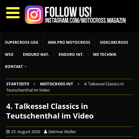
START
LIVETIMING
MX NEWS
MX YOUTH
MX WOMEN
MXGP
ADAC MX MASTERS
MOTOCROSS INT
MOTOCROSS NAT
MX LOKAL
MSR NEWS
SUPERCROSS-USA
AMA PRO MOTOCROSS
SIDECARCROSS
WSX
ENDURO NAT.
ENDURO INT.
MX TECHNIK
KONTAKT
STARTSEITE
MOTOCROSS INT
4. Talkessel Classics in
Teutschenthal im Video
4. Talkessel Classics in
Teutschenthal im Video
25. August 2020
Dietmar Müller