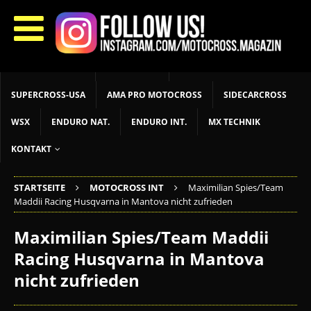
START
LIVETIMING
MX NEWS
MX YOUTH
MX WOMEN
MXGP
ADAC MX MASTERS
MOTOCROSS INT
MOTOCROSS NAT
MX LOKAL
MSR NEWS
SUPERCROSS-USA
AMA PRO MOTOCROSS
SIDECARCROSS
WSX
ENDURO NAT.
ENDURO INT.
MX TECHNIK
KONTAKT
STARTSEITE
MOTOCROSS INT
Maximilian Spies/Team
Maddii Racing Husqvarna in Mantova nicht zufrieden
Maximilian Spies/Team Maddii
Racing Husqvarna in Mantova
nicht zufrieden