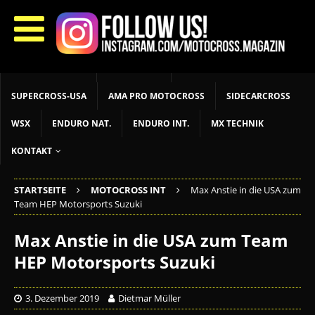
START
LIVETIMING
MX NEWS
MX YOUTH
MX WOMEN
MXGP
ADAC MX MASTERS
MOTOCROSS INT
MOTOCROSS NAT
MX LOKAL
MSR NEWS
SUPERCROSS-USA
AMA PRO MOTOCROSS
SIDECARCROSS
WSX
ENDURO NAT.
ENDURO INT.
MX TECHNIK
KONTAKT
STARTSEITE
MOTOCROSS INT
Max Anstie in die USA zum
Team HEP Motorsports Suzuki
Max Anstie in die USA zum Team
HEP Motorsports Suzuki
3. Dezember 2019
Dietmar Müller