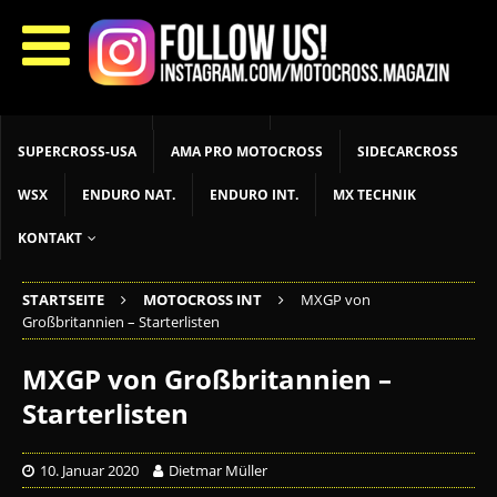
START
LIVETIMING
MX NEWS
MX YOUTH
MX WOMEN
MXGP
ADAC MX MASTERS
MOTOCROSS INT
MOTOCROSS NAT
MX LOKAL
MSR NEWS
SUPERCROSS-USA
AMA PRO MOTOCROSS
SIDECARCROSS
WSX
ENDURO NAT.
ENDURO INT.
MX TECHNIK
KONTAKT
STARTSEITE
MOTOCROSS INT
MXGP von
Großbritannien – Starterlisten
MXGP von Großbritannien –
Starterlisten
10. Januar 2020
Dietmar Müller