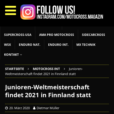
START
LIVETIMING
MX NEWS
MX YOUTH
MX WOMEN
MXGP
ADAC MX MASTERS
MOTOCROSS INT
MOTOCROSS NAT
MX LOKAL
MSR NEWS
SUPERCROSS-USA
AMA PRO MOTOCROSS
SIDECARCROSS
WSX
ENDURO NAT.
ENDURO INT.
MX TECHNIK
KONTAKT
STARTSEITE
MOTOCROSS INT
Junioren-
Weltmeisterschaft findet 2021 in Finnland statt
Junioren-Weltmeisterschaft
findet 2021 in Finnland statt
20. März 2020
Dietmar Müller