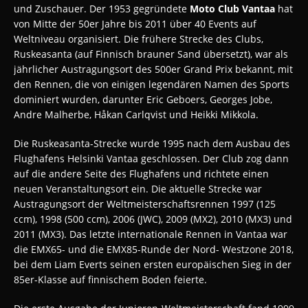
und Zuschauer.
Der 1953 gegründete
Moto Club Vantaa
hat
von Mitte der 50er Jahre bis 2011 über 40 Events auf
Weltniveau organisiert. Die frühere Strecke des Clubs,
Ruskeasanta (auf Finnisch brauner Sand übersetzt), war als
jährlicher Austragungsort des 500er Grand Prix bekannt, mit
den Rennen, die von einigen legendären Namen des Sports
dominiert wurden, darunter Eric Geboers, Georges Jobe,
Andre Malherbe, Håkan Carlqvist und Heikki Mikkola.
Die Ruskeasanta-Strecke wurde 1995 nach dem Ausbau des
Flughafens Helsinki Vantaa geschlossen. Der Club zog dann
auf die andere Seite des Flughafens und richtete einen
neuen Veranstaltungsort ein.
Die aktuelle Strecke war
Austragungsort der Weltmeisterschaftsrennen 1997 (125
ccm), 1998 (500 ccm), 2006 (JWC), 2009 (MX2), 2010 (MX3) und
2011 (MX3).
Das letzte internationale Rennen in Vantaa war
die EMX65- und die EMX85-Runde der Nord- Westzone 2018,
bei dem Liam Everts seinen ersten europäischen Sieg in der
85er-Klasse auf finnischem Boden feierte.