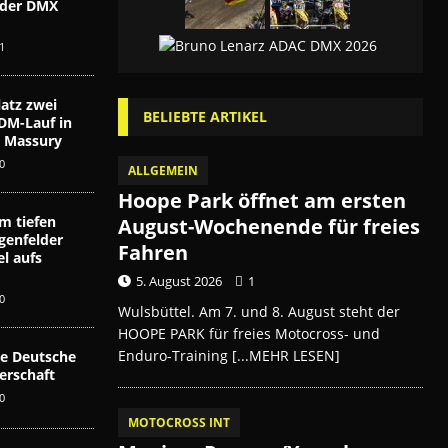
i der DMX
n
1
atz zwei
BELIEBTE ARTIKEL
DM-Lauf in
ex Massury
0
ALLGEMEIN
Hoope Park öffnet am ersten
m tiefen
August-Wochenende für freies
genfelder
Fahren
l aufs
5. August 2026
1
0
Wulsbüttel. Am 7. und 8. August steht der
HOOPE PARK für freies Motocross- und
Enduro-Training
[...MEHR LESEN]
die Deutsche
erschaft
0
MOTOCROSS INT