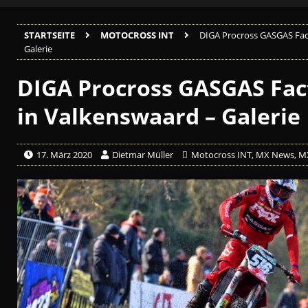
STARTSEITE
MOTOCROSS INT
DIGA Procross GASGAS Fact
Galerie
DIGA Procross GASGAS Fac
in Valkenswaard – Galerie
17. März 2020
Dietmar Müller
Motocross INT
,
MX News
,
M