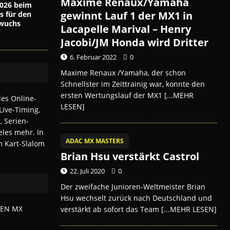
Maxime Renaux/Yamaha
026 beim
gewinnt Lauf 1 der MX1 in
s für den
wuchs
Lacapelle Marival – Henry
Jacobi/JM Honda wird Dritter
6. Februar 2022
0
Maxime Renaux /Yamaha, der schon
Schnellster im Zeittrainig war, konnte den
ersten Wertungslauf der MX1
[...MEHR
LESEN]
ADAC MX MASTERS
Brian Hsu verstärkt Castrol
22. Juli 2020
0
Der zweifache Junioren-Weltmeister Brian
Hsu wechselt zurück nach Deutschland und
verstärkt ab sofort das Team
[...MEHR LESEN]