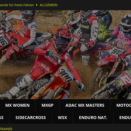
ende für freies Fahren
ALLGEMEIN
ei der DMX Open in Bielstein
MOTOCROSS NAT
-Lauf in Bielstein für Alex Massury
MX NEWS
nfelder stürmt in Lommel aufs Podest
MOTOCROSS INT
terschaft
MOTOCROSS NAT
MX WOMEN
MXGP
ADAC MX MASTERS
MOTOC
SS
SIDECARCROSS
WSX
ENDURO NAT.
ENDU
TRAINER