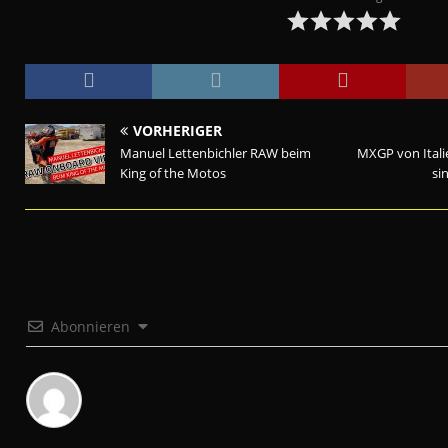
VORHERIGER
Manuel Lettenbichler RAW beim
MXGP von Ital
King of the Motos
si
Abonnieren