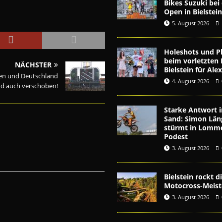
Bikes Suzuki be
Open in Bielstei
5. August 2026
Holeshots und Pl
beim vorletzten 
NÄCHSTER
Bielstein für Al
ien und Deutschland
4. August 2026
nd auch verschoben!
Starke Antwort i
Sand: Simon Län
stürmt in Lomme
Podest
3. August 2026
Bielstein rockt 
Motocross-Meist
3. August 2026