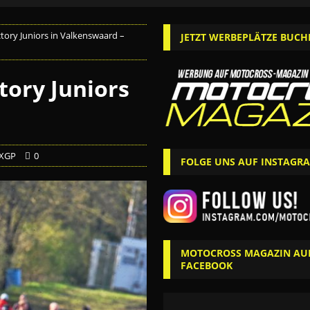
ory Juniors in Valkenswaard –
JETZT WERBEPLÄTZE BUCH
tory Juniors
XGP
0
FOLGE UNS AUF INSTAGR
MOTOCROSS MAGAZIN AU
FACEBOOK