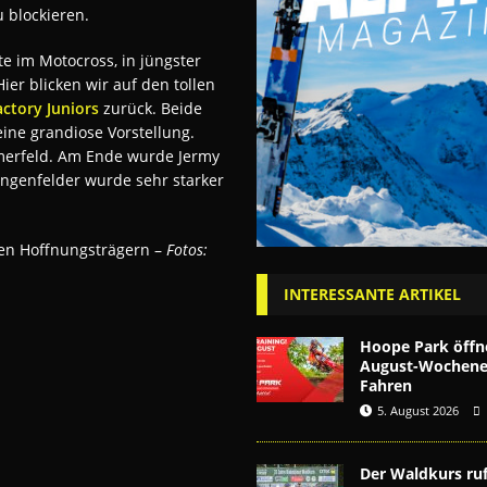
 blockieren.
te im Motocross, in jüngster
ier blicken wir auf den tollen
ctory Juniors
zurück. Beide
ine grandiose Vorstellung.
hmerfeld. Am Ende wurde Jermy
ngenfelder wurde sehr starker
en Hoffnungsträgern –
Fotos:
INTERESSANTE ARTIKEL
Hoope Park öffn
August-Wochenen
Fahren
5. August 2026
Der Waldkurs ruf