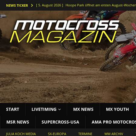
[ 5. August 2026 ]
Hoope Park öffnet am ersten August-Wochen
NEWS TICKER
[ 5. August 2026 ]
Der Waldkurs ruft – Johannes-Bikes Suzuki b
[ 4. August 2026 ]
Holeshots und Platz zwei beim vorletzten DM
[ 3. August 2026 ]
Starke Antwort im tiefen Sand: Simon Länge
[ 3. August 2026 ]
Bielstein rockt die Deutsche Motocross-Meis
START
LIVETIMING
MX NEWS
MX YOUTH
MSR NEWS
SUPERCROSS-USA
AMA PRO MOTOCRO
JULIA KOCH MEDIA
SX-EUROPA
TERMINE
WM ARCHIV