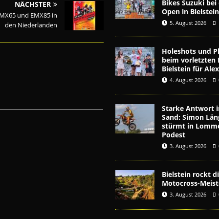
Bikes Suzuki be
NÄCHSTER
Open in Bielstei
EMX65 und EMX85 in
5. August 2026
den Niederlanden
Holeshots und Pl
beim vorletzten 
Bielstein für Al
4. August 2026
Starke Antwort i
Sand: Simon Län
stürmt in Lomme
Podest
3. August 2026
Bielstein rockt 
Motocross-Meist
3. August 2026