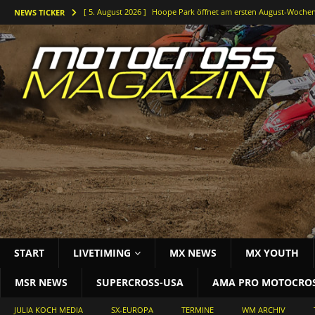
[ 5. August 2026 ]
Hoope Park öffnet am ersten August-Wochen
NEWS TICKER
[ 5. August 2026 ]
Der Waldkurs ruft – Johannes-Bikes Suzuki b
[ 4. August 2026 ]
Holeshots und Platz zwei beim vorletzten DM
[ 3. August 2026 ]
Starke Antwort im tiefen Sand: Simon Länge
[ 3. August 2026 ]
Bielstein rockt die Deutsche Motocross-Meis
START
LIVETIMING
MX NEWS
MX YOUTH
MSR NEWS
SUPERCROSS-USA
AMA PRO MOTOCRO
JULIA KOCH MEDIA
SX-EUROPA
TERMINE
WM ARCHIV