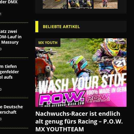
i der DMX
n
1
BELIEBTE ARTIKEL
atz zwei
DM-Lauf in
ex Massury
MX YOUTH
0
m tiefen
genfelder
l aufs
0
die Deutsche
erschaft
Nachwuchs-Racer ist endlich
0
alt genug fürs Racing – P.O.W.
MX YOUTHTEAM