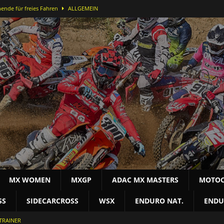
ende für freies Fahren
ALLGEMEIN
ei der DMX Open in Bielstein
MOTOCROSS NAT
-Lauf in Bielstein für Alex Massury
MX NEWS
nfelder stürmt in Lommel aufs Podest
MOTOCROSS INT
terschaft
MOTOCROSS NAT
MX WOMEN
MXGP
ADAC MX MASTERS
MOTOC
SS
SIDECARCROSS
WSX
ENDURO NAT.
ENDU
TRAINER