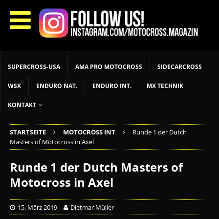
START
LIVETIMING
MX NEWS
MX YOUTH
MX WOMEN
MXGP
ADAC MX MASTERS
MOTOCROSS INT
MOTOCROSS NAT
MX LOKAL
MSR NEWS
SUPERCROSS-USA
AMA PRO MOTOCROSS
SIDECARCROSS
WSX
ENDURO NAT.
ENDURO INT.
MX TECHNIK
KONTAKT
STARTSEITE
MOTOCROSS INT
Runde 1 der Dutch
Masters of Motocross in Axel
Runde 1 der Dutch Masters of
Motocross in Axel
15. März 2019
Dietmar Müller