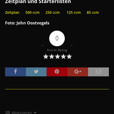
Zeitplan und Starterlisten
Zeitplan
500 ccm
250 ccm
125 ccm
85 ccm
Foto: John Oostvogels
0
Article Rating
Abonnieren