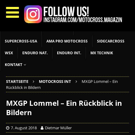
START
LIVETIMING
MX NEWS
MX YOUTH
MX WOMEN
MXGP
ADAC MX MASTERS
MOTOCROSS INT
MOTOCROSS NAT
MX LOKAL
MSR NEWS
SUPERCROSS-USA
AMA PRO MOTOCROSS
SIDECARCROSS
WSX
ENDURO NAT.
ENDURO INT.
MX TECHNIK
KONTAKT
STARTSEITE
MOTOCROSS INT
MXGP Lommel – Ein
Rückblick in Bildern
MXGP Lommel – Ein Rückblick in
Bildern
7. August 2018
Dietmar Müller