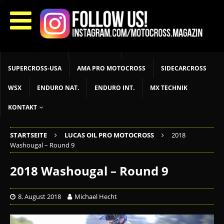
START
LIVETIMING
MX NEWS
MX YOUTH
MX WOMEN
MXGP
ADAC MX MASTERS
MOTOCROSS INT
MOTOCROSS NAT
MX LOKAL
MSR NEWS
SUPERCROSS-USA
AMA PRO MOTOCROSS
SIDECARCROSS
WSX
ENDURO NAT.
ENDURO INT.
MX TECHNIK
KONTAKT
STARTSEITE
LUCAS OIL PRO MOTOCROSS
2018
Washougal – Round 9
2018 Washougal – Round 9
8. August 2018
Michael Hecht