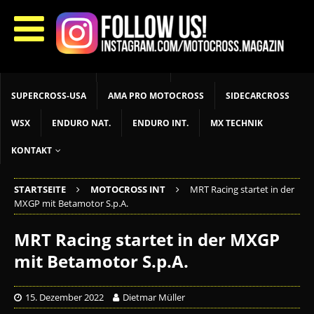
START
LIVETIMING
MX NEWS
MX YOUTH
MX WOMEN
MXGP
ADAC MX MASTERS
MOTOCROSS INT
MOTOCROSS NAT
MX LOKAL
MSR NEWS
SUPERCROSS-USA
AMA PRO MOTOCROSS
SIDECARCROSS
WSX
ENDURO NAT.
ENDURO INT.
MX TECHNIK
KONTAKT
STARTSEITE
MOTOCROSS INT
MRT Racing startet in der
MXGP mit Betamotor S.p.A.
MRT Racing startet in der MXGP
mit Betamotor S.p.A.
15. Dezember 2022
Dietmar Müller