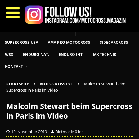
START
LIVETIMING
MX NEWS
MX YOUTH
MX WOMEN
MXGP
ADAC MX MASTERS
MOTOCROSS INT
MOTOCROSS NAT
MX LOKAL
MSR NEWS
SUPERCROSS-USA
AMA PRO MOTOCROSS
SIDECARCROSS
WSX
ENDURO NAT.
ENDURO INT.
MX TECHNIK
KONTAKT
STARTSEITE
MOTOCROSS INT
Malcolm Stewart beim
Supercross in Paris im Video
Malcolm Stewart beim Supercross
in Paris im Video
12. November 2019
Dietmar Müller