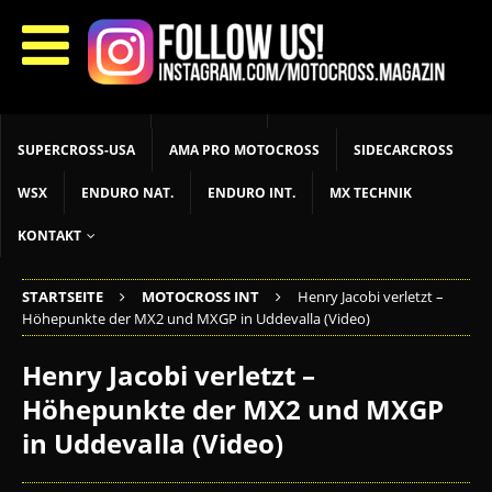
START
LIVETIMING
MX NEWS
MX YOUTH
MX WOMEN
MXGP
ADAC MX MASTERS
MOTOCROSS INT
MOTOCROSS NAT
MX LOKAL
MSR NEWS
SUPERCROSS-USA
AMA PRO MOTOCROSS
SIDECARCROSS
WSX
ENDURO NAT.
ENDURO INT.
MX TECHNIK
KONTAKT
STARTSEITE
MOTOCROSS INT
Henry Jacobi verletzt –
Höhepunkte der MX2 und MXGP in Uddevalla (Video)
Henry Jacobi verletzt –
Höhepunkte der MX2 und MXGP
in Uddevalla (Video)