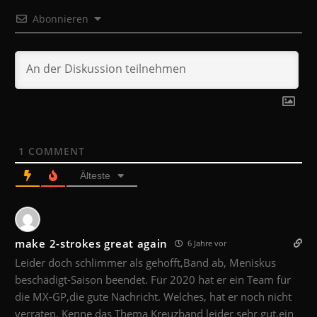
Abonnieren
1
COMMENT
Älteste
make 2-strokes great again
6 Jahre vor
Leider doch schlimmer als gehofft,Band ab, Meniskus
beschädigt-Saison beendet. Für 2020 hat er ein Team für
die MX-GP,die gute Nachricht. Welches, hat er noch nicht
verraten. Kenne das Thema Kreuzband leider sehr gut,ein