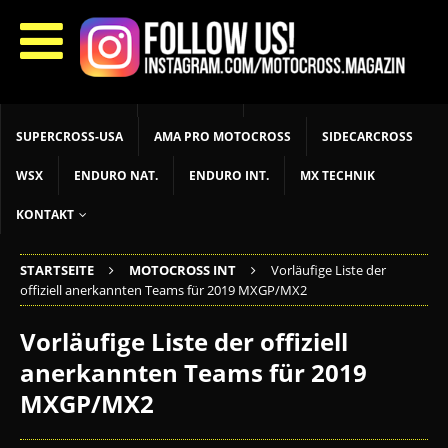
START
LIVETIMING
MX NEWS
MX YOUTH
MX WOMEN
MXGP
ADAC MX MASTERS
MOTOCROSS INT
MOTOCROSS NAT
MX LOKAL
MSR NEWS
SUPERCROSS-USA
AMA PRO MOTOCROSS
SIDECARCROSS
WSX
ENDURO NAT.
ENDURO INT.
MX TECHNIK
KONTAKT
STARTSEITE
MOTOCROSS INT
Vorläufige Liste der
offiziell anerkannten Teams für 2019 MXGP/MX2
Vorläufige Liste der offiziell
anerkannten Teams für 2019
MXGP/MX2