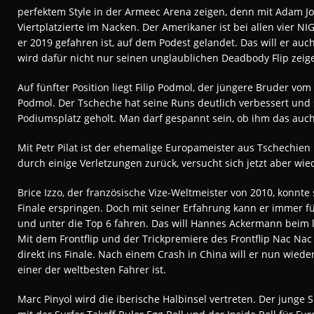
perfektem Style in der Armeec Arena zeigen, denn mit Adam Jon
Viertplatzierte im Nacken. Der Amerikaner ist bei allen vier NI
er 2019 gefahren ist, auf dem Podest gelandet. Das will er au
wird dafür nicht nur seinen unglaublichen Deadbody Flip zeig
Auf fünfter Position liegt Filip Podmol, der jüngere Bruder vo
Podmol. Der Tscheche hat seine Runs deutlich verbessert und 
Podiumsplatz geholt. Man darf gespannt sein, ob ihm das auch i
Mit Petr Pilat ist der ehemalige Europameister aus Tschechien m
durch einige Verletzungen zurück, versucht sich jetzt aber wi
Brice Izzo, der französische Vize-Weltmeister von 2010, konnte 
Finale erspringen. Doch mit seiner Erfahrung kann er immer 
und unter die Top 6 fahren. Das will Hannes Ackermann beim 
Mit dem Frontflip und der Trickpremiere des Frontflip Nac Na
direkt ins Finale. Nach einem Crash in China will er nun wiede
einer der weltbesten Fahrer ist.
Marc Pinyol wird die iberische Halbinsel vertreten. Der junge 