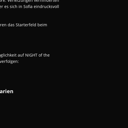
rore. Verletzungen verhinderten
 es sich in Sofia eindrucksvoll
eren das Starterfeld beim
glichkeit auf NIGHT of the
verfolgen:
arien