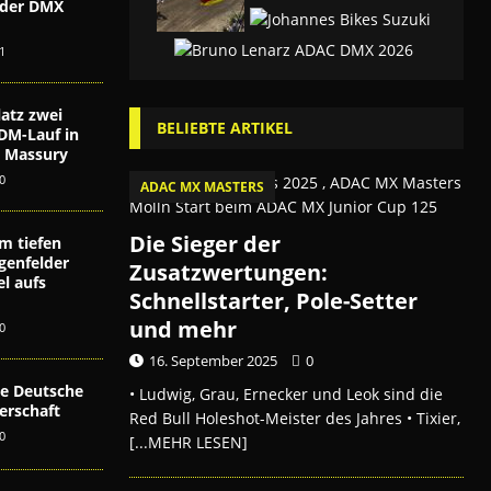
i der DMX
n
1
atz zwei
BELIEBTE ARTIKEL
DM-Lauf in
ex Massury
0
ADAC MX MASTERS
Die Sieger der
m tiefen
genfelder
Zusatzwertungen:
l aufs
Schnellstarter, Pole-Setter
und mehr
0
16. September 2025
0
die Deutsche
• Ludwig, Grau, Ernecker und Leok sind die
erschaft
Red Bull Holeshot-Meister des Jahres • Tixier,
0
[...MEHR LESEN]