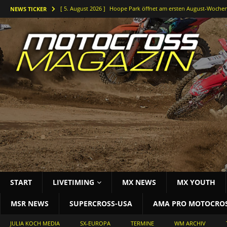
[ 5. August 2026 ]
Hoope Park öffnet am ersten August-Wochen
NEWS TICKER
[ 5. August 2026 ]
Der Waldkurs ruft – Johannes-Bikes Suzuki b
[ 4. August 2026 ]
Holeshots und Platz zwei beim vorletzten DM
[ 3. August 2026 ]
Starke Antwort im tiefen Sand: Simon Länge
[ 3. August 2026 ]
Bielstein rockt die Deutsche Motocross-Meis
START
LIVETIMING
MX NEWS
MX YOUTH
MSR NEWS
SUPERCROSS-USA
AMA PRO MOTOCRO
JULIA KOCH MEDIA
SX-EUROPA
TERMINE
WM ARCHIV