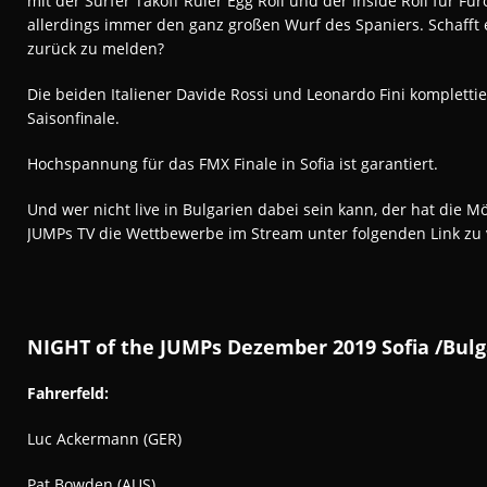
mit der Surfer Takoff Ruler Egg Roll und der Inside Roll für Fu
allerdings immer den ganz großen Wurf des Spaniers. Schafft er
zurück zu melden?
Die beiden Italiener Davide Rossi und Leonardo Fini kompletti
Saisonfinale.
Hochspannung für das FMX Finale in Sofia ist garantiert.
Und wer nicht live in Bulgarien dabei sein kann, der hat die Mö
JUMPs TV die Wettbewerbe im Stream unter folgenden Link zu 
NIGHT of the JUMPs Dezember 2019 Sofia /Bulg
Fahrerfeld:
Luc Ackermann (GER)
Pat Bowden (AUS)