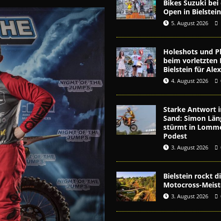
Bikes Suzuki be
Open in Bielstei
5. August 2026
Holeshots und Pl
beim vorletzten 
Bielstein für Al
4. August 2026
Starke Antwort i
Sand: Simon Län
stürmt in Lomme
Podest
3. August 2026
Bielstein rockt 
Motocross-Meist
3. August 2026