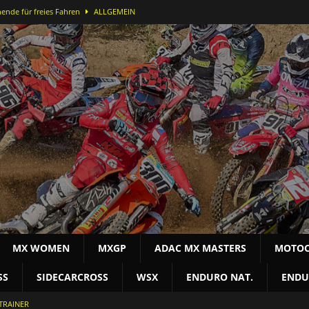
ende für freies Fahren
ALLGEMEIN
ei der DMX Open in Bielstein
MOTOCROSS NAT
-Lauf in Bielstein für Alex Massury
MX NEWS
nfelder stürmt in Lommel aufs Podest
MOTOCROSS INT
terschaft
MOTOCROSS NAT
MX WOMEN
MXGP
ADAC MX MASTERS
MOTOC
SS
SIDECARCROSS
WSX
ENDURO NAT.
ENDU
TRAINER