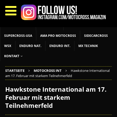
START
LIVETIMING
MX NEWS
MX YOUTH
MX WOMEN
MXGP
ADAC MX MASTERS
MOTOCROSS INT
MOTOCROSS NAT
MX LOKAL
MSR NEWS
SUPERCROSS-USA
AMA PRO MOTOCROSS
SIDECARCROSS
WSX
ENDURO NAT.
ENDURO INT.
MX TECHNIK
KONTAKT
STARTSEITE
MOTOCROSS INT
Hawkstone International
am 17. Februar mit starkem Teilnehmerfeld
Hawkstone International am 17.
Februar mit starkem
Teilnehmerfeld