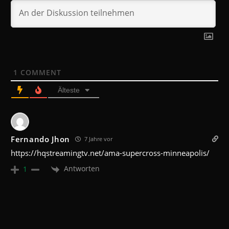
1
COMMENT
Älteste
Fernando Jhon
7 Jahre vor
https://hqstreamingtv.net/ama-supercross-minneapolis/
Antworten
1