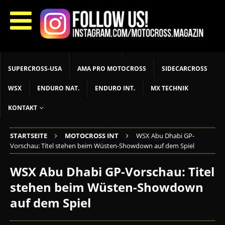
START
LIVETIMING
MX NEWS
MX YOUTH
MX WOMEN
MXGP
ADAC MX MASTERS
MOTOCROSS INT
MOTOCROSS NAT
MX LOKAL
MSR NEWS
SUPERCROSS-USA
AMA PRO MOTOCROSS
SIDECARCROSS
WSX
ENDURO NAT.
ENDURO INT.
MX TECHNIK
KONTAKT
STARTSEITE
MOTOCROSS INT
WSX Abu Dhabi GP-
Vorschau: Titel stehen beim Wüsten-Showdown auf dem Spiel
WSX Abu Dhabi GP-Vorschau: Titel
stehen beim Wüsten-Showdown
auf dem Spiel