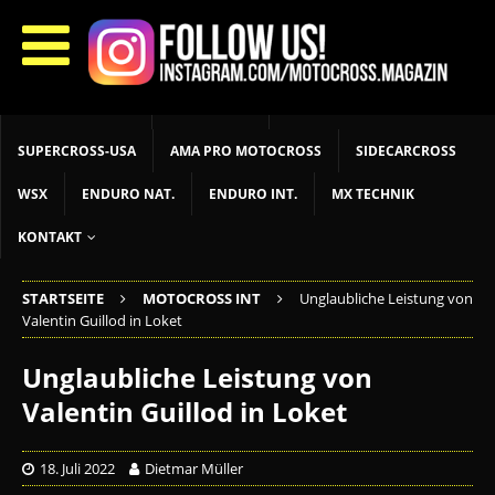
START
LIVETIMING
MX NEWS
MX YOUTH
MX WOMEN
MXGP
ADAC MX MASTERS
MOTOCROSS INT
MOTOCROSS NAT
MX LOKAL
MSR NEWS
SUPERCROSS-USA
AMA PRO MOTOCROSS
SIDECARCROSS
WSX
ENDURO NAT.
ENDURO INT.
MX TECHNIK
KONTAKT
STARTSEITE
MOTOCROSS INT
Unglaubliche Leistung von
Valentin Guillod in Loket
Unglaubliche Leistung von
Valentin Guillod in Loket
18. Juli 2022
Dietmar Müller