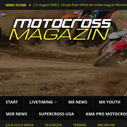
[ 5. August 2026 ]
Hoope Park öffnet am ersten August-Wochen
NEWS TICKER
[ 5. August 2026 ]
Der Waldkurs ruft – Johannes-Bikes Suzuki b
[ 4. August 2026 ]
Holeshots und Platz zwei beim vorletzten DM
[ 3. August 2026 ]
Starke Antwort im tiefen Sand: Simon Länge
[ 3. August 2026 ]
Bielstein rockt die Deutsche Motocross-Meis
START
LIVETIMING
MX NEWS
MX YOUTH
MSR NEWS
SUPERCROSS-USA
AMA PRO MOTOCRO
JULIA KOCH MEDIA
SX-EUROPA
TERMINE
WM ARCHIV