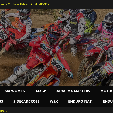
ende für freies Fahren
ALLGEMEIN
ei der DMX Open in Bielstein
MOTOCROSS NAT
-Lauf in Bielstein für Alex Massury
MX NEWS
nfelder stürmt in Lommel aufs Podest
MOTOCROSS INT
terschaft
MOTOCROSS NAT
MX WOMEN
MXGP
ADAC MX MASTERS
MOTOC
SS
SIDECARCROSS
WSX
ENDURO NAT.
ENDU
TRAINER