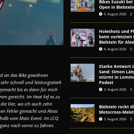
Bikes Suzuki be
Open in Bielstei
5. August 2026
Holeshots und Pl
beim vorletzten 
Bielstein für Al
4. August 2026
Starke Antwort i
Sand: Simon Län
mal an das Bike gewöhnen
stürmt in Lomme
 sehr schnell und leistungsstark
Podest
gemacht bis es dann für mich
3. August 2026
mm gereicht. Im Heat lief es zu
 die Vier, wo ich auch zehn
Bielstein rockt 
nen Fehler gemacht und Alessi
Motocross-Meist
erhalb vom Main Event. Im LCQ
3. August 2026
 ganz nach vorne zu fahren.