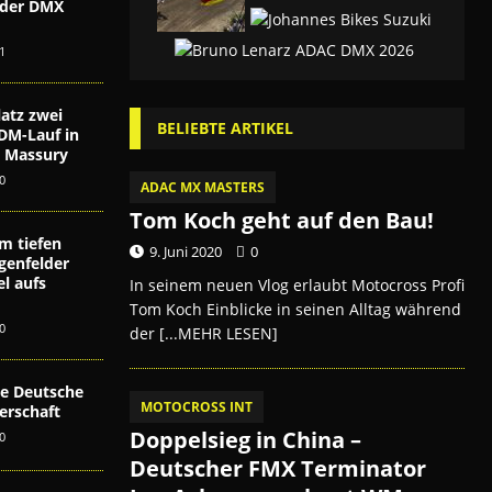
i der DMX
n
1
atz zwei
BELIEBTE ARTIKEL
DM-Lauf in
ex Massury
0
ADAC MX MASTERS
Tom Koch geht auf den Bau!
m tiefen
9. Juni 2020
0
genfelder
l aufs
In seinem neuen Vlog erlaubt Motocross Profi
Tom Koch Einblicke in seinen Alltag während
0
der
[...MEHR LESEN]
die Deutsche
MOTOCROSS INT
erschaft
Doppelsieg in China –
0
Deutscher FMX Terminator