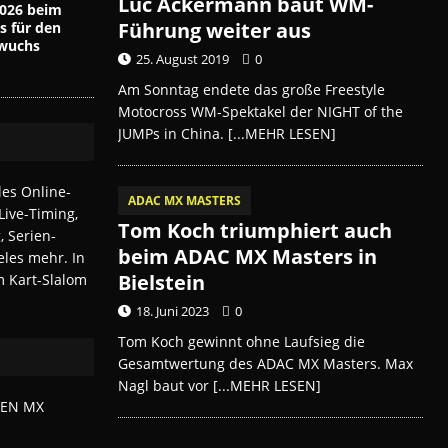
Luc Ackermann baut WM-
026 beim
Führung weiter aus
s für den
wuchs
25. August 2019
0
Am Sonntag endete das große Freestyle
Motocross WM-Spektakel der NIGHT of the
JUMPs in China.
[...MEHR LESEN]
ADAC MX MASTERS
Tom Koch triumphiert auch
beim ADAC MX Masters in
Bielstein
18. Juni 2023
0
Tom Koch gewinnt ohne Laufsieg die
Gesamtwertung des ADAC MX Masters. Max
Nagl baut vor
[...MEHR LESEN]