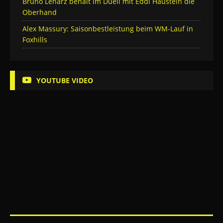
Bruno Lenarz behält im Duell mit Eddi Haustein die
Oberhand
Alex Massury: Saisonbestleistung beim WM-Lauf in
Foxhills
YOUTUBE VIDEO