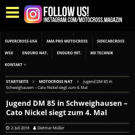
START
LIVETIMING
MX NEWS
MX YOUTH
MX WOMEN
MXGP
ADAC MX MASTERS
MOTOCROSS INT
MOTOCROSS NAT
MX LOKAL
MSR NEWS
SUPERCROSS-USA
AMA PRO MOTOCROSS
SIDECARCROSS
WSX
ENDURO NAT.
ENDURO INT.
MX TECHNIK
KONTAKT
STARTSEITE
MOTOCROSS NAT
Jugend DM 85 in
Schweighausen – Cato Nickel siegt zum 4. Mal
Jugend DM 85 in Schweighausen –
Cato Nickel siegt zum 4. Mal
2. Juli 2018
Dietmar Müller