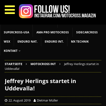
START
LIVETIMING
MX NEWS
MX YOUTH
MX WOMEN
MXGP
ADAC MX MASTERS
MOTOCROSS INT
MOTOCROSS NAT
MX LOKAL
MSR NEWS
SUPERCROSS-USA
AMA PRO MOTOCROSS
SIDECARCROSS
WSX
ENDURO NAT.
ENDURO INT.
MX TECHNIK
KONTAKT
STARTSEITE
MOTOCROSS INT
Jeffrey Herlings startet in
Uddevalla!
Jeffrey Herlings startet in
Uddevalla!
22. August 2019
Dietmar Müller