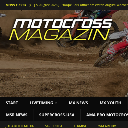
[ 5. August 2026 ]
Hoope Park öffnet am ersten August-Wochen
NEWS TICKER
[ 5. August 2026 ]
Der Waldkurs ruft – Johannes-Bikes Suzuki b
[ 4. August 2026 ]
Holeshots und Platz zwei beim vorletzten DM
[ 3. August 2026 ]
Starke Antwort im tiefen Sand: Simon Länge
[ 3. August 2026 ]
Bielstein rockt die Deutsche Motocross-Meis
START
LIVETIMING
MX NEWS
MX YOUTH
MSR NEWS
SUPERCROSS-USA
AMA PRO MOTOCRO
JULIA KOCH MEDIA
SX-EUROPA
TERMINE
WM ARCHIV