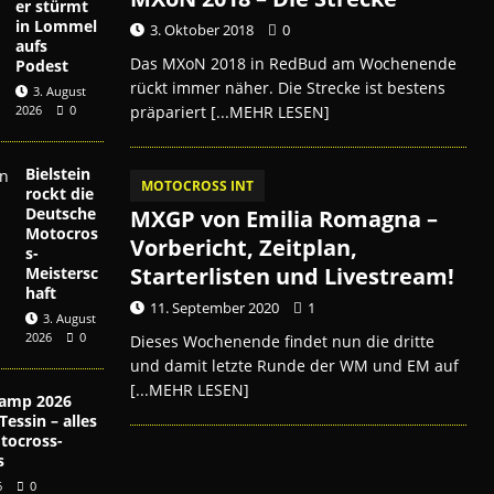
er stürmt
in Lommel
3. Oktober 2018
0
aufs
Das MXoN 2018 in RedBud am Wochenende
Podest
rückt immer näher. Die Strecke ist bestens
3. August
präpariert
[...MEHR LESEN]
2026
0
Bielstein
MOTOCROSS INT
rockt die
Deutsche
MXGP von Emilia Romagna –
Motocros
Vorbericht, Zeitplan,
s-
Starterlisten und Livestream!
Meistersc
haft
11. September 2020
1
3. August
2026
0
Dieses Wochenende findet nun die dritte
und damit letzte Runde der WM und EM auf
[...MEHR LESEN]
amp 2026
essin – alles
tocross-
s
6
0