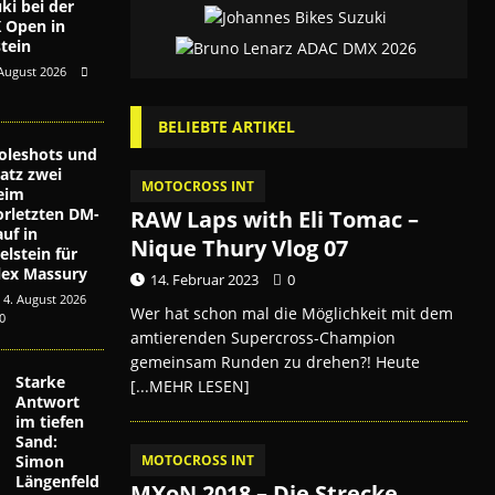
ki bei der
 Open in
stein
 August 2026
BELIEBTE ARTIKEL
oleshots und
latz zwei
MOTOCROSS INT
eim
orletzten DM-
RAW Laps with Eli Tomac –
auf in
Nique Thury Vlog 07
ielstein für
lex Massury
14. Februar 2023
0
4. August 2026
Wer hat schon mal die Möglichkeit mit dem
0
amtierenden Supercross-Champion
gemeinsam Runden zu drehen?! Heute
Starke
[...MEHR LESEN]
Antwort
im tiefen
Sand:
MOTOCROSS INT
Simon
Längenfeld
MXoN 2018 – Die Strecke