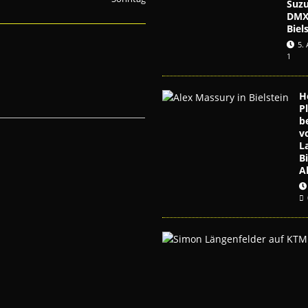
Suzu
DMX
Biel
5.
1
H
P
b
v
L
B
A