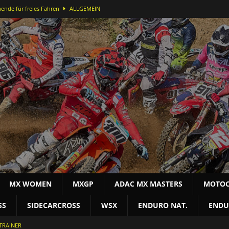
ende für freies Fahren
ALLGEMEIN
ei der DMX Open in Bielstein
MOTOCROSS NAT
-Lauf in Bielstein für Alex Massury
MX NEWS
nfelder stürmt in Lommel aufs Podest
MOTOCROSS INT
terschaft
MOTOCROSS NAT
MX WOMEN
MXGP
ADAC MX MASTERS
MOTOC
SS
SIDECARCROSS
WSX
ENDURO NAT.
ENDU
TRAINER