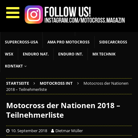
START
LIVETIMING
MX NEWS
MX YOUTH
MX WOMEN
MXGP
ADAC MX MASTERS
MOTOCROSS INT
MOTOCROSS NAT
MX LOKAL
MSR NEWS
SUPERCROSS-USA
AMA PRO MOTOCROSS
SIDECARCROSS
WSX
ENDURO NAT.
ENDURO INT.
MX TECHNIK
KONTAKT
STARTSEITE
MOTOCROSS INT
Motocross der Nationen
2018 – Teilnehmerliste
Motocross der Nationen 2018 –
Teilnehmerliste
10. September 2018
Dietmar Müller