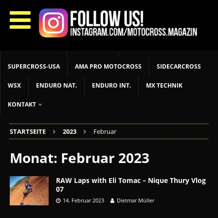
START
LIVETIMING
MX NEWS
MX YOUTH
MX WOMEN
MXGP
ADAC MX MASTERS
MOTOCROSS INT
MOTOCROSS NAT
MX LOKAL
MSR NEWS
SUPERCROSS-USA
AMA PRO MOTOCROSS
SIDECARCROSS
WSX
ENDURO NAT.
ENDURO INT.
MX TECHNIK
KONTAKT
STARTSEITE
2023
Februar
Monat:
Februar 2023
RAW Laps with Eli Tomac – Nique Thury Vlog
07
14. Februar 2023
Dietmar Müller