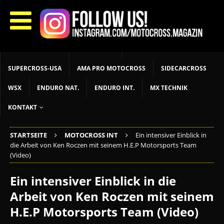
START
LIVETIMING
MX NEWS
MX YOUTH
MX WOMEN
MXGP
ADAC MX MASTERS
MOTOCROSS INT
MOTOCROSS NAT
MX LOKAL
MSR NEWS
SUPERCROSS-USA
AMA PRO MOTOCROSS
SIDECARCROSS
WSX
ENDURO NAT.
ENDURO INT.
MX TECHNIK
KONTAKT
STARTSEITE
MOTOCROSS INT
Ein intensiver Einblick in
die Arbeit von Ken Roczen mit seinem H.E.P Motorsports Team
(Video)
Ein intensiver Einblick in die
Arbeit von Ken Roczen mit seinem
H.E.P Motorsports Team (Video)