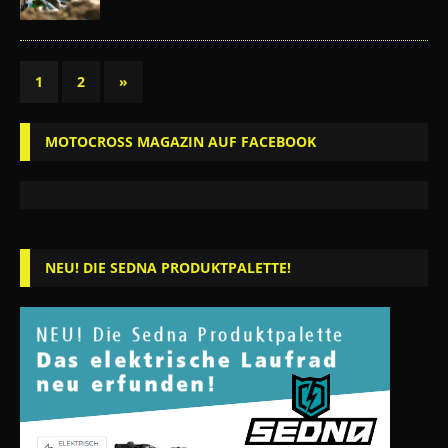
1
2
»
MOTOCROSS MAGAZIN AUF FACEBOOK
NEU! DIE SEDNA PRODUKTPALETTE!