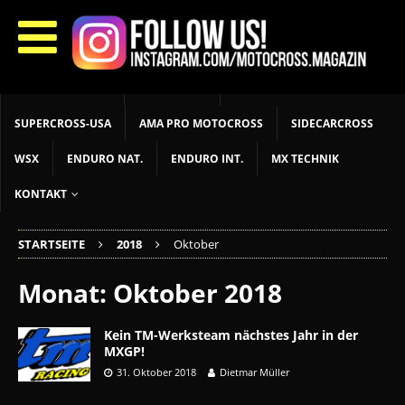
START
LIVETIMING
MX NEWS
MX YOUTH
MX WOMEN
MXGP
ADAC MX MASTERS
MOTOCROSS INT
MOTOCROSS NAT
MX LOKAL
MSR NEWS
SUPERCROSS-USA
AMA PRO MOTOCROSS
SIDECARCROSS
WSX
ENDURO NAT.
ENDURO INT.
MX TECHNIK
KONTAKT
STARTSEITE
2018
Oktober
Monat:
Oktober 2018
Kein TM-Werksteam nächstes Jahr in der
MXGP!
31. Oktober 2018
Dietmar Müller