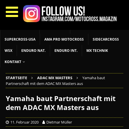
START
LIVETIMING
MX NEWS
MX YOUTH
MX WOMEN
MXGP
ADAC MX MASTERS
MOTOCROSS INT
MOTOCROSS NAT
MX LOKAL
MSR NEWS
SUPERCROSS-USA
AMA PRO MOTOCROSS
SIDECARCROSS
WSX
ENDURO NAT.
ENDURO INT.
MX TECHNIK
KONTAKT
STARTSEITE
ADAC MX MASTERS
Yamaha baut
Partnerschaft mit dem ADAC MX Masters aus
Yamaha baut Partnerschaft mit
dem ADAC MX Masters aus
11. Februar 2020
Dietmar Müller