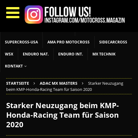
START
LIVETIMING
MX NEWS
MX YOUTH
MX WOMEN
MXGP
ADAC MX MASTERS
MOTOCROSS INT
MOTOCROSS NAT
MX LOKAL
MSR NEWS
SUPERCROSS-USA
AMA PRO MOTOCROSS
SIDECARCROSS
WSX
ENDURO NAT.
ENDURO INT.
MX TECHNIK
KONTAKT
STARTSEITE
ADAC MX MASTERS
Starker Neuzugang
beim KMP-Honda-Racing Team für Saison 2020
Starker Neuzugang beim KMP-
Honda-Racing Team für Saison
2020