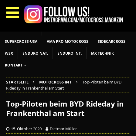
START
LIVETIMING
MX NEWS
MX YOUTH
MX WOMEN
MXGP
ADAC MX MASTERS
MOTOCROSS INT
MOTOCROSS NAT
MX LOKAL
MSR NEWS
SUPERCROSS-USA
AMA PRO MOTOCROSS
SIDECARCROSS
WSX
ENDURO NAT.
ENDURO INT.
MX TECHNIK
KONTAKT
STARTSEITE
MOTOCROSS INT
Top-Piloten beim BYD
Rideday in Frankenthal am Start
Top-Piloten beim BYD Rideday in
Frankenthal am Start
15. Oktober 2020
Dietmar Müller