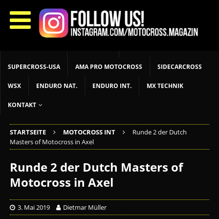
START
LIVETIMING
MX NEWS
MX YOUTH
MX WOMEN
MXGP
ADAC MX MASTERS
MOTOCROSS INT
MOTOCROSS NAT
MX LOKAL
MSR NEWS
SUPERCROSS-USA
AMA PRO MOTOCROSS
SIDECARCROSS
WSX
ENDURO NAT.
ENDURO INT.
MX TECHNIK
KONTAKT
STARTSEITE
MOTOCROSS INT
Runde 2 der Dutch
Masters of Motocross in Axel
Runde 2 der Dutch Masters of
Motocross in Axel
3. Mai 2019
Dietmar Müller