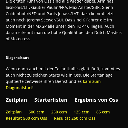
Die ersten Fünf von Oss sind alle wieder dabei. Arminas
Jasikonis/LIT, Gautier Paulin/FRA, Max Anstie/GBR, Glenn
Coldenhoff/NED und Pauls Jonass/LAT, dazu kommt jetzt
auch noch Jeremy Seewer/SUI. Das sind 6 Fahrer die im
Moment in der MXGP alle unter den TOP 16 liegen. Auch
daran erkennt man die hohe Qualität bei den Dutch Masters
of Motocross.
Diagonalstart
Wenn dann auch mit der Technik alles glatt läuft, kommt es
auch nicht zu solchen Starts wie in Oss. Die Startanlage
quittierte zeitweise ihren Dienst und es
kam zum
Diagonalstart
!
Zeitplan Starterlisten Ergebnis von Oss
Zeitplan
500 ccm
250 ccm
125 ccm
85 ccm
Resultat 500 ccm Oss
Resultat 250 ccm Oss