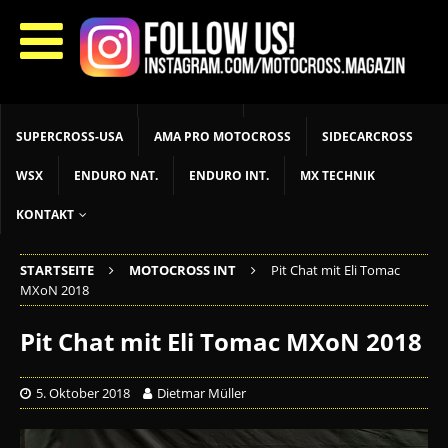
START
LIVETIMING
MX NEWS
MX YOUTH
MX WOMEN
MXGP
ADAC MX MASTERS
MOTOCROSS INT
MOTOCROSS NAT
MX LOKAL
MSR NEWS
SUPERCROSS-USA
AMA PRO MOTOCROSS
SIDECARCROSS
WSX
ENDURO NAT.
ENDURO INT.
MX TECHNIK
KONTAKT
STARTSEITE
MOTOCROSS INT
Pit Chat mit Eli Tomac
MXoN 2018
Pit Chat mit Eli Tomac MXoN 2018
5. Oktober 2018
Dietmar Müller