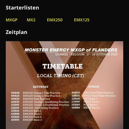
Starterlisten
MXGP
MX2
EMX250
EMX125
Zeitplan