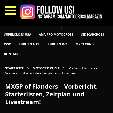
START
LIVETIMING
MX NEWS
MX YOUTH
MX WOMEN
MXGP
ADAC MX MASTERS
MOTOCROSS INT
MOTOCROSS NAT
MX LOKAL
MSR NEWS
SUPERCROSS-USA
AMA PRO MOTOCROSS
SIDECARCROSS
WSX
ENDURO NAT.
ENDURO INT.
MX TECHNIK
KONTAKT
STARTSEITE
MOTOCROSS INT
MXGP of Flanders –
Vorbericht, Starterlisten, Zeitplan und Livestream!
MXGP of Flanders – Vorbericht,
Starterlisten, Zeitplan und
Livestream!