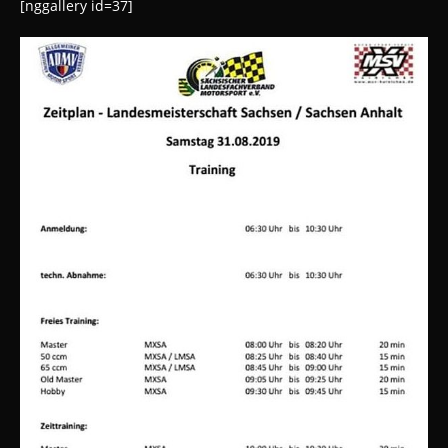
[nggallery id=37]