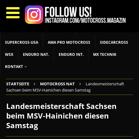
START
LIVETIMING
MX NEWS
MX YOUTH
MX WOMEN
MXGP
ADAC MX MASTERS
MOTOCROSS INT
MOTOCROSS NAT
MX LOKAL
MSR NEWS
SUPERCROSS-USA
AMA PRO MOTOCROSS
SIDECARCROSS
WSX
ENDURO NAT.
ENDURO INT.
MX TECHNIK
KONTAKT
STARTSEITE
MOTOCROSS NAT
Landesmeisterschaft
Sachsen beim MSV-Hainichen diesen Samstag
Landesmeisterschaft Sachsen
beim MSV-Hainichen diesen
Samstag