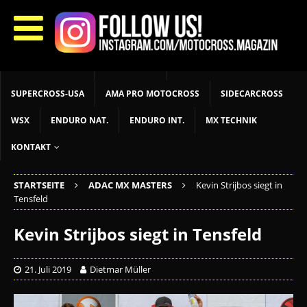
START
LIVETIMING
MX NEWS
MX YOUTH
MX WOMEN
MXGP
ADAC MX MASTERS
MOTOCROSS INT
MOTOCROSS NAT
MX LOKAL
MSR NEWS
SUPERCROSS-USA
AMA PRO MOTOCROSS
SIDECARCROSS
WSX
ENDURO NAT.
ENDURO INT.
MX TECHNIK
KONTAKT
STARTSEITE
ADAC MX MASTERS
Kevin Strijbos siegt in
Tensfeld
Kevin Strijbos siegt in Tensfeld
21. Juli 2019
Dietmar Müller