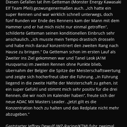
Diesen Gefallen tat ihm Getteman (Monster Energy Kawasaki
Elf Team Pfeil) gezwungenermaßen auch. „Ich hatte ein
super Rennen und war wirklich schnell unterwegs, doch
fünf Runden vor Ende des Rennens kam der Mann mit dem
Hammer und er hat mich nicht nur einmal getroffen“,
schilderte Getteman seinen konditionellen Einbruch sehr
anschaulich. „Ich musste mein Tempo drastisch drosseln
und habe mich darauf konzentriert den zweiten Rang nach
Hause zu bringen.“ Da Getteman schon im ersten Lauf als
Zweiter ins Ziel gekommen war und Tanel Leok (A1M
Husqvarna) im zweiten Rennen ohne Punkte blieb,
übernahm der Belgier die Spitze der Meisterschaftswertung
und zeigte sich hocherfreut über die Führung. „In Führung
liegend in die zweite Hälfte der Meisterschaft zu gehen, ist
ein super Gefühl und stimmt mich sehr positiv für die drei
Rennen, die wir noch im Kalender haben“, freute sich der
neue ADAC MX Masters Leader. „Jetzt gilt es die
Konzentration hoch zu halten und das Redplate nicht mehr
abzugeben.“
Gaststarter Jeffrey Dewulf (WZ-Racing/KTM) fuhr zweimal