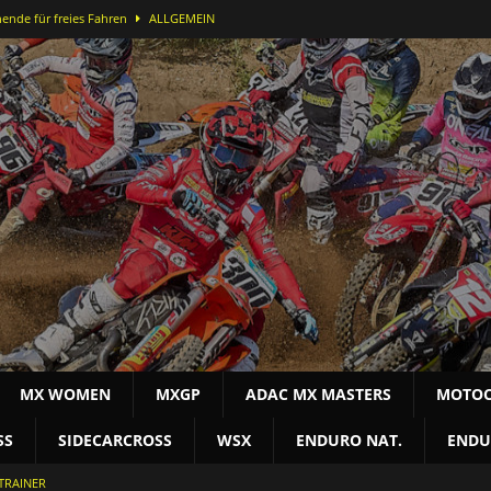
ende für freies Fahren
ALLGEMEIN
ei der DMX Open in Bielstein
MOTOCROSS NAT
-Lauf in Bielstein für Alex Massury
MX NEWS
nfelder stürmt in Lommel aufs Podest
MOTOCROSS INT
terschaft
MOTOCROSS NAT
MX WOMEN
MXGP
ADAC MX MASTERS
MOTOC
SS
SIDECARCROSS
WSX
ENDURO NAT.
ENDU
TRAINER