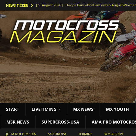
[ 5. August 2026 ]
Hoope Park öffnet am ersten August-Wochen
NEWS TICKER
[ 5. August 2026 ]
Der Waldkurs ruft – Johannes-Bikes Suzuki b
[ 4. August 2026 ]
Holeshots und Platz zwei beim vorletzten DM
[ 3. August 2026 ]
Starke Antwort im tiefen Sand: Simon Länge
[ 3. August 2026 ]
Bielstein rockt die Deutsche Motocross-Meis
START
LIVETIMING
MX NEWS
MX YOUTH
MSR NEWS
SUPERCROSS-USA
AMA PRO MOTOCRO
JULIA KOCH MEDIA
SX-EUROPA
TERMINE
WM ARCHIV