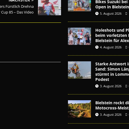
Bikes Suzuki be
rs Fürstlich Drehna
Open in Bielstei
 Cup 85 – Das Video
5. August 2026
Holeshots und Pl
beim vorletzten 
Bielstein für Al
4. August 2026
Starke Antwort i
Sand: Simon Län
stürmt in Lomme
Podest
3. August 2026
Bielstein rockt 
Motocross-Meist
3. August 2026