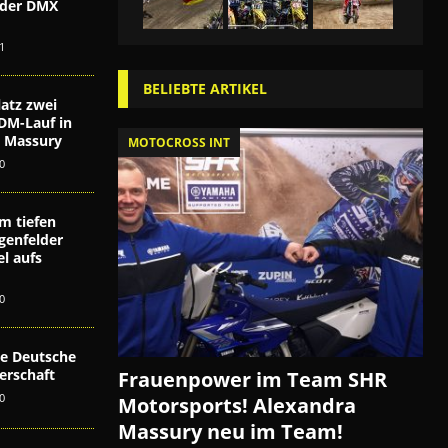
i der DMX
n
1
BELIEBTE ARTIKEL
atz zwei
DM-Lauf in
ex Massury
MOTOCROSS INT
0
m tiefen
genfelder
l aufs
0
die Deutsche
erschaft
Frauenpower im Team SHR
0
Motorsports! Alexandra
Massury neu im Team!