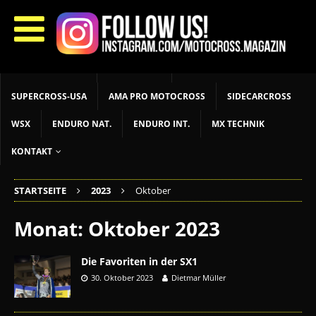
START
LIVETIMING
MX NEWS
MX YOUTH
MX WOMEN
MXGP
ADAC MX MASTERS
MOTOCROSS INT
MOTOCROSS NAT
MX LOKAL
MSR NEWS
SUPERCROSS-USA
AMA PRO MOTOCROSS
SIDECARCROSS
WSX
ENDURO NAT.
ENDURO INT.
MX TECHNIK
KONTAKT
STARTSEITE
2023
Oktober
Monat:
Oktober 2023
Die Favoriten in der SX1
30. Oktober 2023
Dietmar Müller