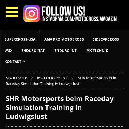
START
LIVETIMING
MX NEWS
MX YOUTH
MX WOMEN
MXGP
ADAC MX MASTERS
MOTOCROSS INT
MOTOCROSS NAT
MX LOKAL
MSR NEWS
SUPERCROSS-USA
AMA PRO MOTOCROSS
SIDECARCROSS
WSX
ENDURO NAT.
ENDURO INT.
MX TECHNIK
KONTAKT
STARTSEITE
MOTOCROSS INT
SHR Motorsports beim
Raceday Simulation Training in Ludwigslust
SHR Motorsports beim Raceday
Simulation Training in
Ludwigslust