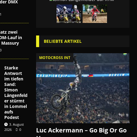
i der DMX
n
1
atz zwei
DM-Lauf in
BELIEBTE ARTIKEL
ex Massury
0
MOTOCROSS INT
Starke
Antwort
im tiefen
Sand:
Simon
Längenfeld
er stürmt
in Lommel
aufs
Podest
3. August
Luc Ackermann – Go Big Or Go
2026
0