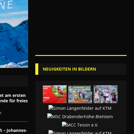
NEUIGKEITEN IN BILDERN
et am ersten
de für freies
1
t – Johannes-