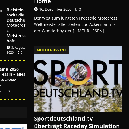
Home
16. Dezember 2020
0
Bielstein
rockt die
Der Weg zum jüngsten Freestyle Motocross
Deutsche
Weltmeister aller Zeiten Luc Ackermann ist
Motocros
s-
der Wonderboy der
[...MEHR LESEN]
Meistersc
haft
3. August
MOTOCROSS INT
2026
0
amp 2026
essin – alles
tocross-
s
6
0
Sportdeutschland.tv
überträgt Raceday Simulation