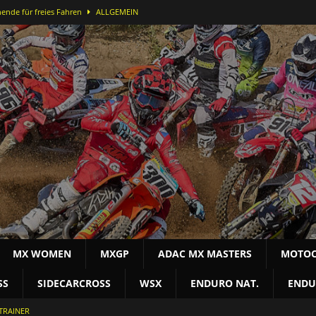
ende für freies Fahren
ALLGEMEIN
ei der DMX Open in Bielstein
MOTOCROSS NAT
-Lauf in Bielstein für Alex Massury
MX NEWS
nfelder stürmt in Lommel aufs Podest
MOTOCROSS INT
terschaft
MOTOCROSS NAT
MX WOMEN
MXGP
ADAC MX MASTERS
MOTOC
SS
SIDECARCROSS
WSX
ENDURO NAT.
ENDU
TRAINER