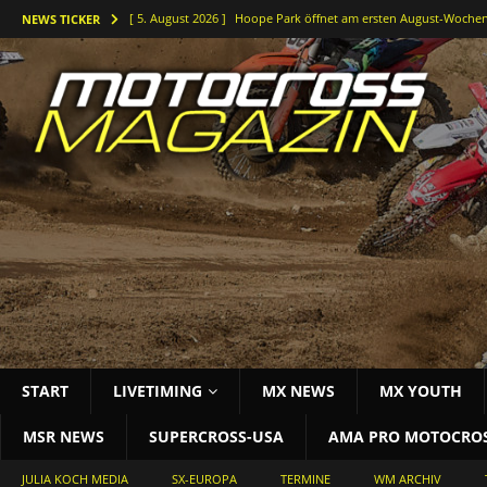
[ 5. August 2026 ]
Hoope Park öffnet am ersten August-Wochen
NEWS TICKER
[ 5. August 2026 ]
Der Waldkurs ruft – Johannes-Bikes Suzuki b
[ 4. August 2026 ]
Holeshots und Platz zwei beim vorletzten DM
[ 3. August 2026 ]
Starke Antwort im tiefen Sand: Simon Länge
[ 3. August 2026 ]
Bielstein rockt die Deutsche Motocross-Meis
START
LIVETIMING
MX NEWS
MX YOUTH
MSR NEWS
SUPERCROSS-USA
AMA PRO MOTOCRO
JULIA KOCH MEDIA
SX-EUROPA
TERMINE
WM ARCHIV