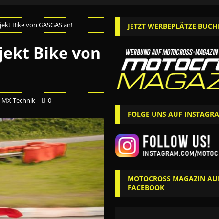
jekt Bike von GASGAS an!
JETZT WERBEPLÄTZE BUCH
jekt Bike von
,
MX Technik
0
FOLGE UNS AUF INSTAGR
MOTOCROSS MAGAZIN AU
FACEBOOK