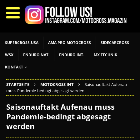
START
LIVETIMING
MX NEWS
MX YOUTH
MX WOMEN
MXGP
ADAC MX MASTERS
MOTOCROSS INT
MOTOCROSS NAT
MX LOKAL
MSR NEWS
SUPERCROSS-USA
AMA PRO MOTOCROSS
SIDECARCROSS
WSX
ENDURO NAT.
ENDURO INT.
MX TECHNIK
KONTAKT
STARTSEITE
MOTOCROSS INT
Saisonauftakt Aufenau
muss Pandemie-bedingt abgesagt werden
Saisonauftakt Aufenau muss
Pandemie-bedingt abgesagt
werden