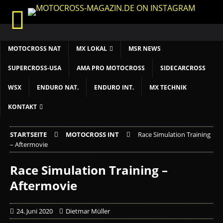
START
LIVETIMING
MX NEWS
MX YOUTH
MX WOMEN
MXGP
ADAC MX MASTERS
MOTOCROSS INT
MOTOCROSS NAT
MX LOKAL
MSR NEWS
SUPERCROSS-USA
AMA PRO MOTOCROSS
SIDECARCROSS
WSX
ENDURO NAT.
ENDURO INT.
MX TECHNIK
KONTAKT
STARTSEITE
MOTOCROSS INT
Race Simulation Training
– Aftermovie
Race Simulation Training –
Aftermovie
24. Juni 2020
Dietmar Müller